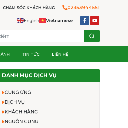
02353944551
CHĂM SÓC KHÁCH HÀNG
English
Vietnamese
 ẢNH
TIN TỨC
LIÊN HỆ
DANH MỤC DỊCH VỤ
CUNG ỨNG
DỊCH VỤ
KHÁCH HÀNG
NGUỒN CUNG