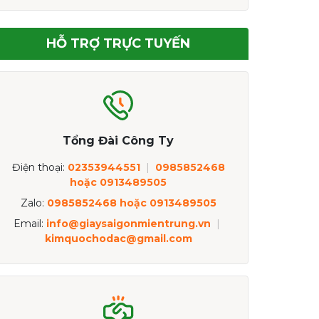
HỖ TRỢ TRỰC TUYẾN
Tổng Đài Công Ty
Điện thoại:
02353944551
|
0985852468
hoặc 0913489505
Zalo:
0985852468 hoặc 0913489505
Email:
info@giaysaigonmientrung.vn
|
kimquochodac@gmail.com