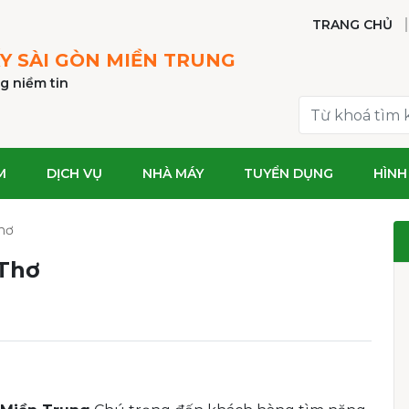
TRANG CHỦ
Y SÀI GÒN MIỀN TRUNG
g niềm tin
M
DỊCH VỤ
NHÀ MÁY
TUYỂN DỤNG
HÌNH
hơ
 Thơ