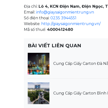
Địa chỉ:
Lô 4, KCN Điện Nam, Điện Ngọc, 
Email:
info@giaysaigonmientrung.vn
Số điện thoại:
0235 3944551
Website:
http://giaysaigonmientrung.vn/
Mã số thuế:
4000412480
BÀI VIẾT LIÊN QUAN
Cung Cấp Giấy Carton Đà N
Cung Cấp Giấy Carton Bình