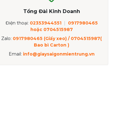
Tổng Đài Kinh Doanh
Điện thoại:
02353944551
|
0917980465
hoặc 0704515987
Zalo:
0917980465 (Giấy xeo) / 0704515987(
Bao bì Carton )
Email:
info@giaysaigonmientrung.vn