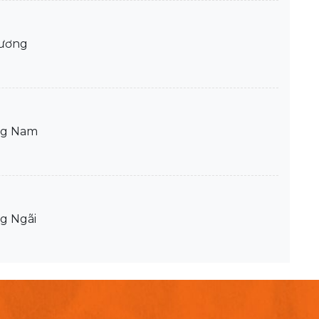
Dương
ng Nam
g Ngãi