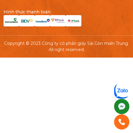
Hình thức thanh toán
Copyright © 2023 Công ty cổ phần giấy Sài Gòn miền Trung.
All right reserved.