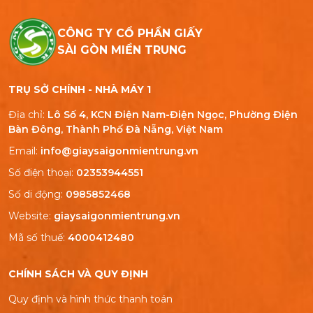
CÔNG TY CỔ PHẦN GIẤY
SÀI GÒN MIỀN TRUNG
TRỤ SỞ CHÍNH - NHÀ MÁY 1
Địa chỉ:
Lô Số 4, KCN Điện Nam-Điện Ngọc, Phường Điện
Bàn Đông, Thành Phố Đà Nẵng, Việt Nam
Email:
info@giaysaigonmientrung.vn
Số điện thoại:
02353944551
Số di động:
0985852468
Website:
giaysaigonmientrung.vn
Mã số thuế:
4000412480
CHÍNH SÁCH VÀ QUY ĐỊNH
Quy định và hình thức thanh toán