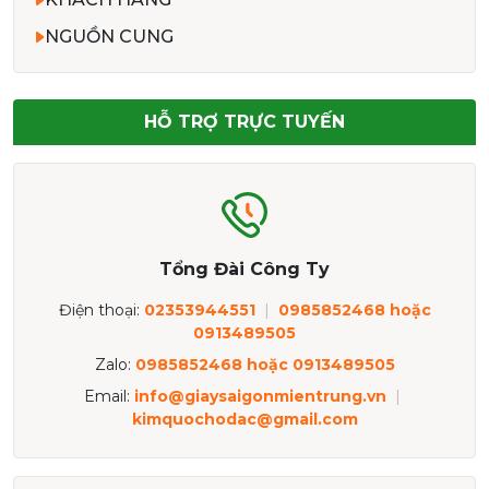
NGUỒN CUNG
HỖ TRỢ TRỰC TUYẾN
Tổng Đài Công Ty
Điện thoại:
02353944551
|
0985852468 hoặc
0913489505
Zalo:
0985852468 hoặc 0913489505
Email:
info@giaysaigonmientrung.vn
|
kimquochodac@gmail.com