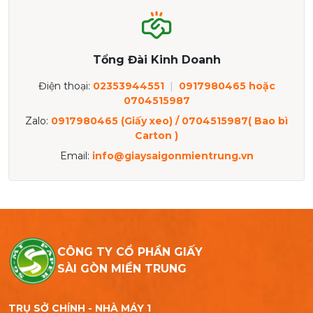
Tổng Đài Kinh Doanh
Điện thoại:
02353944551
|
0917980465 hoặc
0704515987
Zalo:
0917980465 (Giấy xeo) / 0704515987( Bao bì
Carton )
Email:
info@giaysaigonmientrung.vn
CÔNG TY CỔ PHẦN GIẤY
SÀI GÒN MIỀN TRUNG
TRỤ SỞ CHÍNH - NHÀ MÁY 1