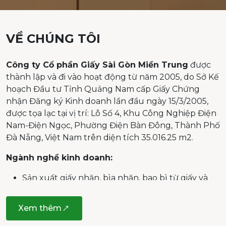
VỀ CHÚNG TÔI
Công ty Cổ phần Giấy Sài Gòn Miền Trung
được
thành lập và đi vào hoạt động từ năm 2005, do Sở Kế
hoạch Đầu tư Tỉnh Quảng Nam cấp Giấy Chứng
nhận Đăng ký Kinh doanh lần đầu ngày 15/3/2005,
được tọa lạc tại vị trí: Lô Số 4, Khu Công Nghiệp Điện
Nam-Điện Ngọc, Phường Điện Bàn Đông, Thành Phố
Đà Nẵng, Việt Nam trên diện tích 35.016.25 m2.
Ngành nghề kinh doanh:
Sản xuất giấy nhăn, bìa nhăn, bao bì từ giấy và
bìa;
Bán buôn chuyên doanh khác: Mua bán nguyên
Xem thêm
liệu, vật tư sản xuất, các sản phẩm từ giấy, phế