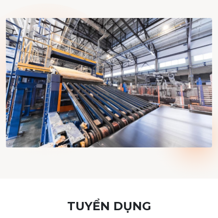
liệu, bột giấy các loại;
Bán buôn các loại máy móc, thiết bị phụ tùng
ngành giấy;
Sản xuất các sản phẩm khác từ giấy;
In ấn bao bì;
Bán buôn nhiên liệu rắn, lỏng, khí và các sản
phẩm liên quan;
Bán buôn nông lâm sản nguyên liệu (trừ gỗ, tre,
nứa) và động vật sống;
Vận tải hàng hóa bằng đường bộ;
Vận tải hành khách bằng đường bộ;
TUYỂN DỤNG