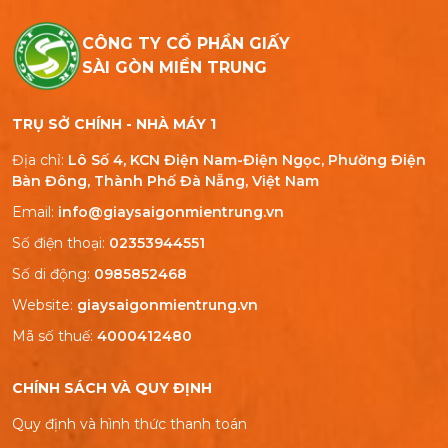
CÔNG TY CỔ PHẦN GIẤY
SÀI GÒN MIỀN TRUNG
TRỤ SỞ CHÍNH - NHÀ MÁY 1
Địa chỉ:
Lô Số 4, KCN Điện Nam-Điện Ngọc, Phường Điện
Bàn Đông, Thành Phố Đà Nẵng, Việt Nam
Email:
info@giaysaigonmientrung.vn
Số điện thoại:
02353944551
Số di động:
0985852468
Website:
giaysaigonmientrung.vn
Mã số thuế:
4000412480
CHÍNH SÁCH VÀ QUY ĐỊNH
Quy định và hình thức thanh toán