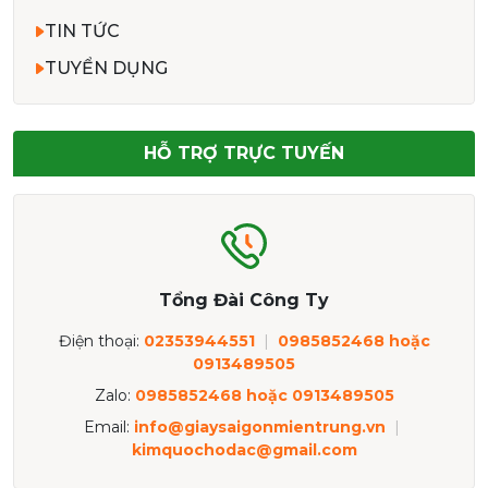
TIN TỨC
TUYỂN DỤNG
HỖ TRỢ TRỰC TUYẾN
Tổng Đài Công Ty
Điện thoại:
02353944551
|
0985852468 hoặc
0913489505
Zalo:
0985852468 hoặc 0913489505
Email:
info@giaysaigonmientrung.vn
|
kimquochodac@gmail.com