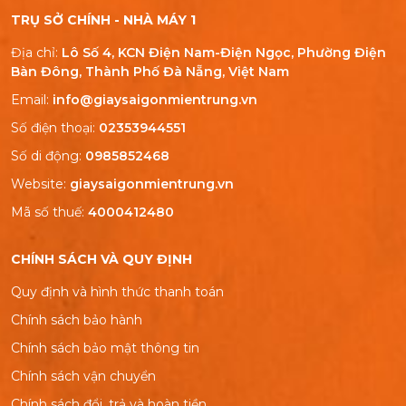
TRỤ SỞ CHÍNH - NHÀ MÁY 1
Địa chỉ:
Lô Số 4, KCN Điện Nam-Điện Ngọc, Phường Điện
Bàn Đông, Thành Phố Đà Nẵng, Việt Nam
Email:
info@giaysaigonmientrung.vn
Số điện thoại:
02353944551
Số di động:
0985852468
Website:
giaysaigonmientrung.vn
Mã số thuế:
4000412480
CHÍNH SÁCH VÀ QUY ĐỊNH
Quy định và hình thức thanh toán
Chính sách bảo hành
Chính sách bảo mật thông tin
Chính sách vận chuyển
Chính sách đổi, trả và hoàn tiền