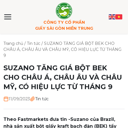
CÔNG TY CỔ PHẦN
GIẤY SÀI GÒN MIỀN TRUNG
Trang chủ
/
Tin tức
/
SUZANO TĂNG GIÁ BỘT BEK CHO
CHÂU Á, CHÂU ÂU VÀ CHÂU MỸ, CÓ HIỆU LỰC TỪ THÁNG
9
SUZANO TĂNG GIÁ BỘT BEK
CHO CHÂU Á, CHÂU ÂU VÀ CHÂU
MỸ, CÓ HIỆU LỰC TỪ THÁNG 9
11/09/2023
Tin tức
Theo Fastmarkets đưa tin -Suzano của Brazil,
nhà sản xuất bột giấy kraft bạch đàn (BEK) tẩy