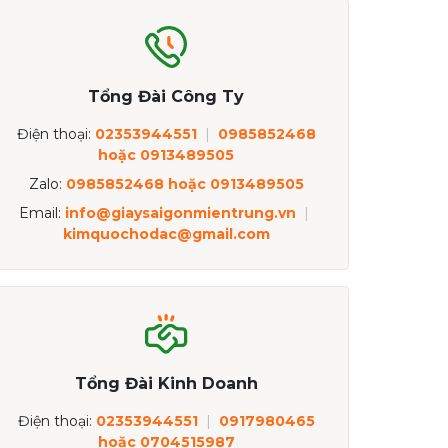
Tổng Đài Công Ty
Điện thoại:
02353944551
|
0985852468
hoặc 0913489505
Zalo:
0985852468 hoặc 0913489505
Email:
info@giaysaigonmientrung.vn
|
kimquochodac@gmail.com
Tổng Đài Kinh Doanh
Điện thoại:
02353944551
|
0917980465
hoặc 0704515987