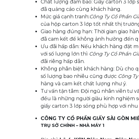
Chất lượng đảm bảo: Giấy carton 3 lớp
đã quảng cáo cùng khách hàng.
Mức giá cạnh tranh:
Công Ty Cổ Phần Gi
của hộp carton 3 lớp tốt nhất thị trườn
Giao hàng đúng hạn: Thời gian giao h
đã cam kết để không ảnh hưởng đến q
Ưu đãi hấp dẫn: Nếu khách hàng đặt m
với số lượng lớn thì
Công Ty Cổ Phần Gi
đãi riêng hấp dẫn.
Không phân biệt khách hàng: Dù cho qu
số lượng bao nhiêu cũng được
Công Ty
hàng và cam kết chất lượng như ý.
Tư vấn tận tâm: Đội ngũ nhân viên tư v
đều là những người giàu kinh nghiệm s
giấy carton 3 lớp sóng phù hợp với nhu
CÔNG TY CỔ PHẦN GIẤY SÀI GÒN MI
TRỤ SỞ CHÍNH – NHÀ MÁY 1