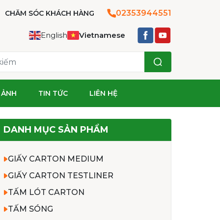
02353944551
CHĂM SÓC KHÁCH HÀNG
English
Vietnamese
 ẢNH
TIN TỨC
LIÊN HỆ
DANH MỤC SẢN PHẨM
GIẤY CARTON MEDIUM
GIẤY CARTON TESTLINER
TẤM LÓT CARTON
TẤM SÓNG