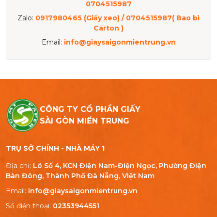
0704515987
Zalo:
0917980465 (Giấy xeo) / 0704515987( Bao bì
Carton )
Email:
info@giaysaigonmientrung.vn
CÔNG TY CỔ PHẦN GIẤY
SÀI GÒN MIỀN TRUNG
TRỤ SỞ CHÍNH - NHÀ MÁY 1
Địa chỉ:
Lô Số 4, KCN Điện Nam-Điện Ngọc, Phường Điện
Bàn Đông, Thành Phố Đà Nẵng, Việt Nam
Email:
info@giaysaigonmientrung.vn
Số điện thoại:
02353944551