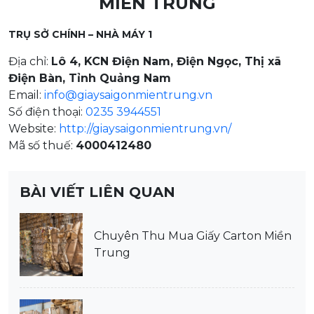
MIỀN TRUNG
TRỤ SỞ CHÍNH – NHÀ MÁY 1
Địa chỉ:
Lô 4, KCN Điện Nam, Điện Ngọc, Thị xã
Điện Bàn, Tỉnh Quảng Nam
Email:
info@giaysaigonmientrung.vn
Số điện thoại:
0235 3944551
Website:
http://giaysaigonmientrung.vn/
Mã số thuế:
4000412480
BÀI VIẾT LIÊN QUAN
Chuyên Thu Mua Giấy Carton Miền
Trung