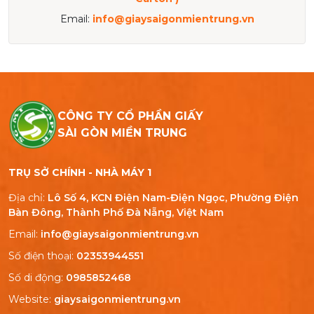
Email:
info@giaysaigonmientrung.vn
CÔNG TY CỔ PHẦN GIẤY
SÀI GÒN MIỀN TRUNG
TRỤ SỞ CHÍNH - NHÀ MÁY 1
Địa chỉ:
Lô Số 4, KCN Điện Nam-Điện Ngọc, Phường Điện
Bàn Đông, Thành Phố Đà Nẵng, Việt Nam
Email:
info@giaysaigonmientrung.vn
Số điện thoại:
02353944551
Số di động:
0985852468
Website:
giaysaigonmientrung.vn