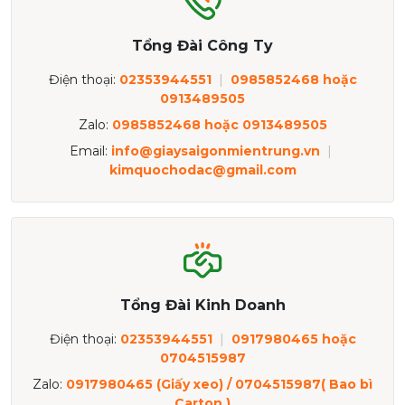
Tổng Đài Công Ty
Điện thoại:
02353944551
|
0985852468 hoặc
0913489505
Zalo:
0985852468 hoặc 0913489505
Email:
info@giaysaigonmientrung.vn
|
kimquochodac@gmail.com
Tổng Đài Kinh Doanh
Điện thoại:
02353944551
|
0917980465 hoặc
0704515987
Zalo:
0917980465 (Giấy xeo) / 0704515987( Bao bì
Carton )