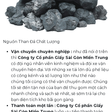
Nguồn Than Đá Chất Lượng
Vận chuyển chuyên nghiệp :
như đã nói ở trên
thì
Công ty Cổ phần Giấy Sài Gòn Miền Trung
có đội ngũ nhân viên kinh nghiệm và đội xe vận
chuyển hiện đại. Với những xe tải lớn dù phế liệu
có cồng kềnh và số lượng lớn như thế nào
chúng tôi cũng có thể vận chuyển được. Chúng
tôi sẽ đến tận nơi của bạn để thu gom một cách
nhanh chóng và sạch sẽ nhất, sẽ sớm trả lại cho
bạn diện tích kho bãi gọn gàng.
Thanh toán một lần :
Công ty Cổ phần Giấy
Sài Gòn Miền Trung
luôn ưu tiên thanh toán